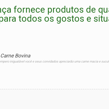
ça fornece produtos de qu
para todos os gostos e sit
 Carne Bovina
empero inigualável você e seus convidados apreciarão uma carne macia e sucule