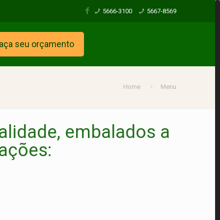
5666-3100
5667-8569
aça seu orçamento
Home
Menu
alidade, embalados a
uações: