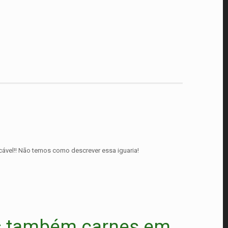
cável!! Não temos como descrever essa iguaria!
os também carnes em