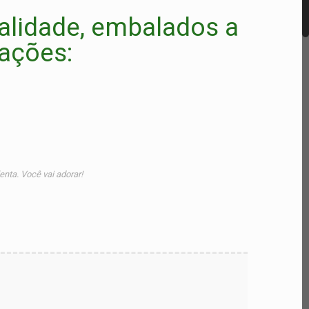
alidade, embalados a
uações:
nta. Você vai adorar!