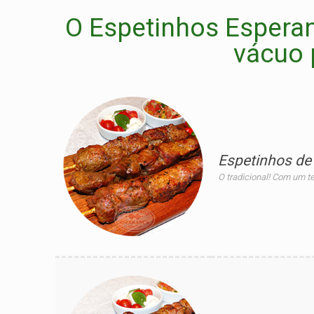
O Espetinhos Esperan
vácuo 
Espetinhos de
O tradicional! Com um t