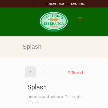
5666-3100
5667-8569
Splash
Show all
Splash
Published by
admin
at
1 de julho
de 2014