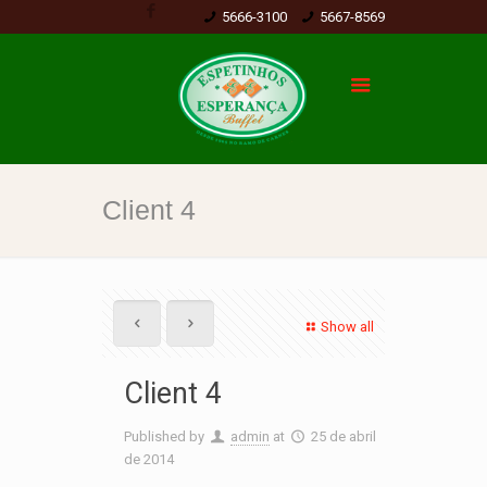
5666-3100
5667-8569
Client 4
Show all
Client 4
Published by
admin
at
25 de abril
de 2014